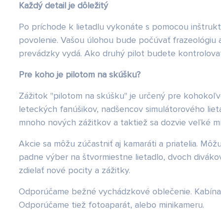
Každý detail je dôležitý
Po príchode k lietadlu vykonáte s pomocou inštrukto
povolenie. Vašou úlohou bude počúvať frazeológiu a 
prevádzky vydá. Ako druhý pilot budete kontrolovať
Pre koho je pilotom na skúšku?
Zážitok "pilotom na skúšku" je určený pre kohokoľvek
leteckých fanúšikov, nadšencov simulátorového lieta
mnoho nových zážitkov a taktiež sa dozvie veľké m
Akcie sa môžu zúčastniť aj kamaráti a priatelia. Mô
padne výber na štvormiestne lietadlo, dvoch divákov
zdielať nové pocity a zážitky.
Odporúčame bežné vychádzkové oblečenie. Kabína liet
Odporúčame tiež fotoaparát, alebo minikameru.