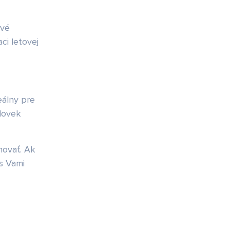
ové
ci letovej
eálny pre
človek
movať. Ak
s Vami