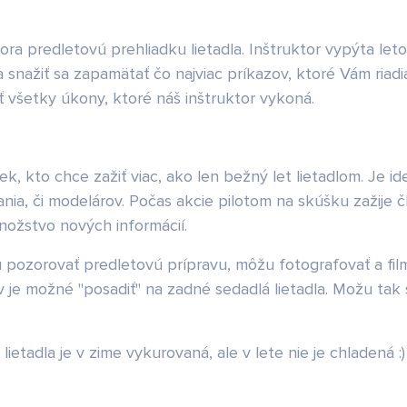
ra predletovú prehliadku lietadla. Inštruktor vypýta let
snažiť sa zapamätať čo najviac príkazov, ktoré Vám riadia
 všetky úkony, ktoré náš inštruktor vykoná.
, kto chce zažiť viac, ako len bežný let lietadlom. Je id
nia, či modelárov. Počas akcie pilotom na skúšku zažije 
nožstvo nových informácií.
žu pozorovať predletovú prípravu, môžu fotografovať a fil
 je možné "posadiť" na zadné sedadlá lietadla. Možu tak 
adla je v zime vykurovaná, ale v lete nie je chladená :)