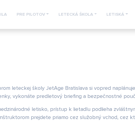
ILA
PRE PILOTOV
LETECKÁ ŠKOLA
LETISKÁ
rom leteckej školy JetAge Bratislava si vopred naplánuje
ienky, vykonáte predletový briefing a bezpečnostné pouč
medzinárodné letisko, prístup k lietadlu podlieha zvláštn
nštruktorom prejdete priamo cez služobný vchod, cez kt