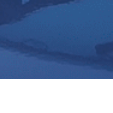
JetAge, s.r.o.
Starohájska 6,
Bratislava 851 02