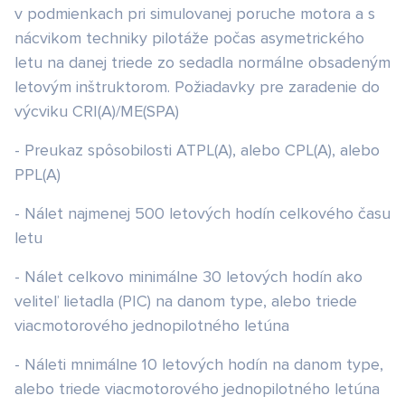
v podmienkach pri simulovanej poruche motora a s
nácvikom techniky pilotáže počas asymetrického
letu na danej triede zo sedadla normálne obsadeným
letovým inštruktorom. Požiadavky pre zaradenie do
výcviku CRI(A)/ME(SPA)
- Preukaz spôsobilosti ATPL(A), alebo CPL(A), alebo
PPL(A)
- N
álet najmenej 500 letových hodín celkového času
letu
- Nálet celkovo minimálne 30 letových hodín ako
veliteľ lietadla (PIC) na danom type, alebo triede
viacmotorového jednopilotného letúna
- Náleti mnimálne 10 letových hodín na danom type,
alebo triede viacmotorového jednopilotného letúna