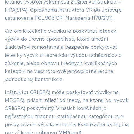
letúnov vysokej výkonnosti zložitej konštrukcie –
HPA(SPA). Oprávnenia inštruktora CRI(A) upravuje
ustanovenie FCL.905.CRI Nariadenia 1178/2011.
Cieľom leteckého výcviku je poskytnúť letecký
výcvik do úrovne spôsobilosti, ktorá umožní
žiadateľovi samostatne a bezpečne poskytovať
letecký výcvik a teoretickú výučbu uchádzačov o
získanie, alebo obnovu triednych kvalifikačných
kategórií na viacmotorové jendopilotné letúne
jednoduchej konštrukcie.
Inštruktor CRI(SPA) môže poskytovať výcviky na
ME(SPA), pričom záleží od triedy, na ktorej bol výcvik
CRI(SPA) poskytnutý. V našich končinách je
najčastejšou triednou kvalifikačnou kategóriou pre
poskytovanie výcvikov triedna kvalifikačná kategória
pre získanie a obnovu MEP(land).