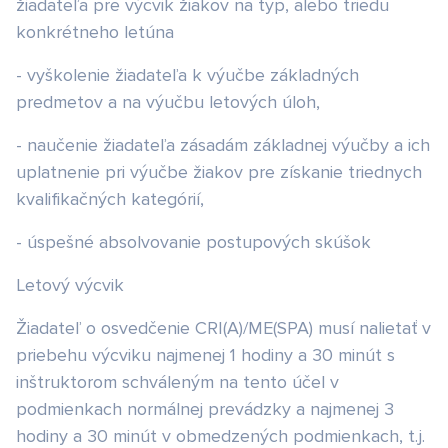
žiadateľa pre výcvik žiakov na typ, alebo triedu
konkrétneho letúna
- vyškolenie žiadateľa k výučbe základných
predmetov a na výučbu letových úloh,
- naučenie žiadateľa zásadám základnej výučby a ich
uplatnenie pri výučbe žiakov pre získanie triednych
kvalifikačných kategórií,
- úspešné absolvovanie postupových skúšok
Letový výcvik
Žiadateľ o osvedčenie CRI(A)/ME(SPA) musí nalietať v
priebehu výcviku najmenej 1 hodiny a 30 minút s
inštruktorom schváleným na tento účel v
podmienkach normálnej prevádzky a najmenej 3
hodiny a 30 minút v obmedzených podmienkach, t.j.