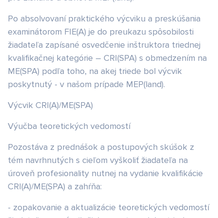
Po absolvovaní praktického výcviku a preskúšania
examinátorom FIE(A) je do preukazu spôsobilosti
žiadateľa zapísané osvedčenie inštruktora triednej
kvalifikačnej kategórie – CRI(SPA) s obmedzením na
ME(SPA) podľa toho, na akej triede bol výcvik
poskytnutý - v našom prípade MEP(land).
Výcvik CRI(A)/ME(SPA)
Výučba teoretických vedomostí
Pozostáva z prednášok a postupových skúšok z
tém navrhnutých s cieľom vyškoliť žiadateľa na
úroveň profesionality nutnej na vydanie kvalifikácie
CRI(A)/ME(SPA) a zahŕňa:
- zopakovanie a aktualizácie teoretických vedomostí