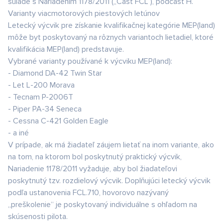
súlade s Nariadením 1178/2011 („Časť FCL“), podčasť H.
Varianty viacmotorových piestových letúnov
Letecký výcvik pre získanie kvalifikačnej kategórie MEP(land)
môže byt poskytovaný na rôznych variantoch lietadiel, ktoré
kvalifikácia MEP(land) predstavuje.
Vybrané varianty používané k výcviku MEP(land):
- Diamond DA-42 Twin Star
- Let L-200 Morava
- Tecnam P-2006T
- Piper PA-34 Seneca
- Cessna C-421 Golden Eagle
- a iné
V prípade, ak má žiadateľ záujem lietať na inom variante, ako
na tom, na ktorom bol poskytnutý praktický výcvik,
Nariadenie 1178/2011 vyžaduje, aby bol žiadateľovi
poskytnutý tzv. rozdielový výcvik. Doplňujúci letecký výcvik
podľa ustanovenia FCL.710, hovorovo nazývaný
„preškolenie“ je poskytovaný individuálne s ohľadom na
skúsenosti pilota.