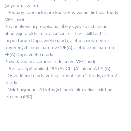
(asymetrický let)
- Postupy špecifické pre konkrétny variant lietadla triedy
MEP(land)
Po absolvovaní predpísanej dĺžky výcviku uchádzač
absolvuje praktické preskúšanie – tzv. „skill test“ s
inšpektorom Dopravného úradu, alebo s niektorým z
poverených examinátorov CRE(A), alebo examinátorom
FE(A) Dopravného úradu.
Požiadavky pre zaradenie do kurzu MEP(land)
- Preukaz spôsobilosti PPL(A), CPL(A), alebo ATPL(A)
- Osvedčenie o zdravotnej spôsobilosti 1. triedy, alebo 2.
Triedy
- Nálet najmenej 70 letových hodín ako veliaci pilot na
letúnoch (PIC)