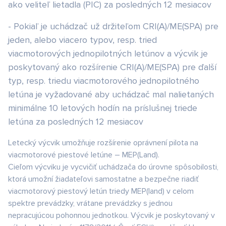
ako veliteľ lietadla (PIC) za posledných 12 mesiacov
- Pokiaľ je uchádzač už držiteľom CRI(A)/ME(SPA) pre
jeden, alebo viacero typov, resp. tried
viacmotorových jednopilotných letúnov a výcvik je
poskytovaný ako rozšírenie CRI(A)/ME(SPA) pre ďalší
typ, resp. triedu viacmotorového jednopilotného
letúna je vyžadované aby uchádzač mal nalietaných
minimálne 10 letových hodín na príslušnej triede
letúna za posledných 12 mesiacov
Letecký výcvik umožňuje rozšírenie oprávnení pilota na
viacmotorové piestové letúne – MEP(Land).
Cieľom výcviku je vycvičiť uchádzača do úrovne spôsobilosti,
ktorá umožní žiadateľovi samostatne a bezpečne riadiť
viacmotorový piestový letún triedy MEP(land) v celom
spektre prevádzky, vrátane prevádzky s jednou
nepracujúcou pohonnou jednotkou. Výcvik je poskytovaný v