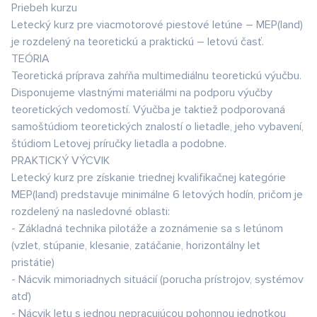
Priebeh kurzu
Letecký kurz pre viacmotorové piestové letúne – MEP(land)
je rozdelený na teoretickú a praktickú – letovú časť.
TEÓRIA
Teoretická príprava zahŕňa multimediálnu teoretickú výučbu.
Disponujeme vlastnými materiálmi na podporu výučby
teoretických vedomostí. Výučba je taktiež podporovaná
samoštúdiom teoretických znalostí o lietadle, jeho vybavení,
štúdiom Letovej príručky lietadla a podobne.
PRAKTICKÝ VÝCVIK
Letecký kurz pre získanie triednej kvalifikačnej kategórie
MEP(land) predstavuje minimálne 6 letových hodín, pričom je
rozdelený na nasledovné oblasti:
- Základná technika pilotáže a zoznámenie sa s letúnom
(vzlet, stúpanie, klesanie, zatáčanie, horizontálny let
pristátie)
- Nácvik mimoriadnych situácií (porucha prístrojov, systémov
atď)
- Nácvik letu s jednou nepracujúcou pohonnou jednotkou