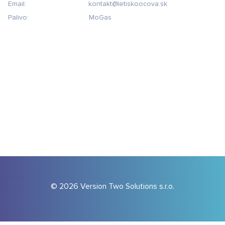
Email:                               kontakt@letiskoocova.sk
Palivo:                              MoGas
© 2026 Version Two Solutions s.r.o.