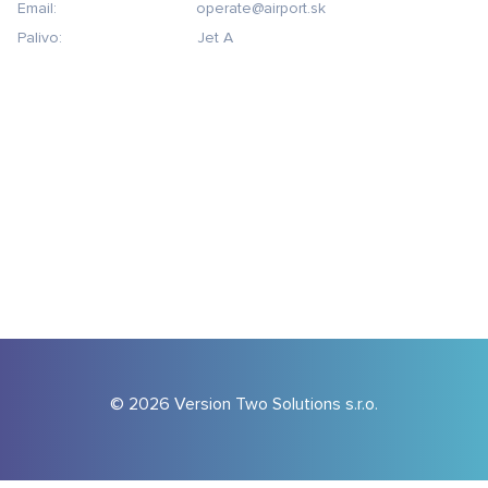
Email:                                operate@airport.sk
Palivo:                               Jet A
© 2026 Version Two Solutions s.r.o.