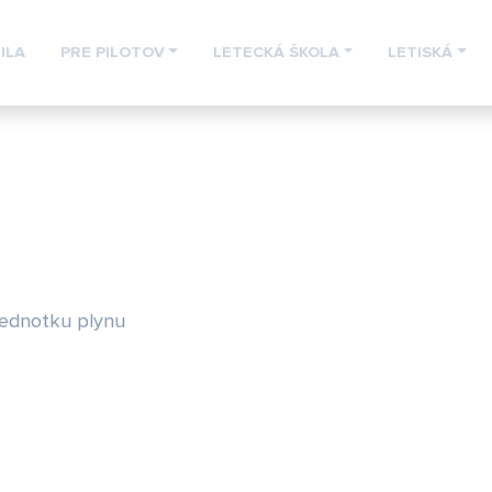
ILA
PRE PILOTOV
LETECKÁ ŠKOLA
LETISKÁ
jednotku plynu