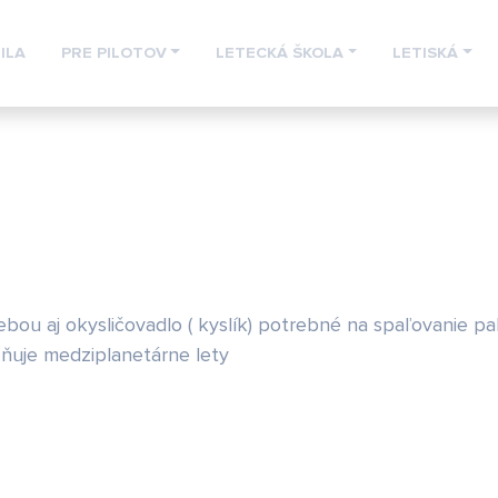
ILA
PRE PILOTOV
LETECKÁ ŠKOLA
LETISKÁ
ebou aj okysličovadlo ( kyslík) potrebné na spaľovanie pal
žňuje medziplanetárne lety