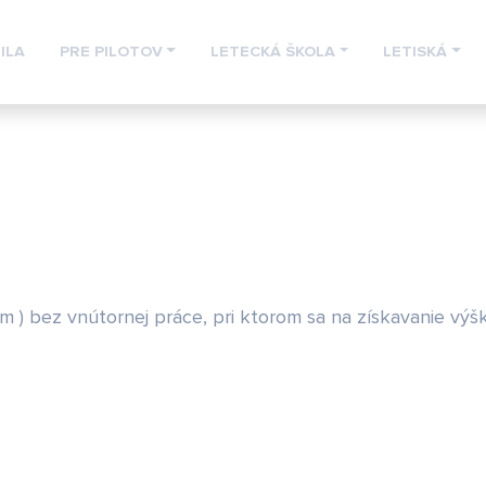
ILA
PRE PILOTOV
LETECKÁ ŠKOLA
LETISKÁ
m ) bez vnútornej práce, pri ktorom sa na získavanie výš