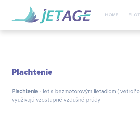
HOME
FLOT
Plachtenie
Plachtenie
- let s bezmotorovým lietadlom ( vetroňo
využívajú vzostupné vzdušné prúdy