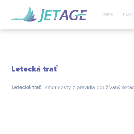
HOME
FLOT
Letecká trať
Letecká trať
- smer cesty z pravidla používaný lieta