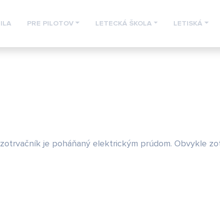
ILA
PRE PILOTOV
LETECKÁ ŠKOLA
LETISKÁ
o zotrvačník je poháňaný elektrickým prúdom. Obvykle zo