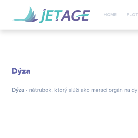
HOME
FLOT
Dýza
Dýza
- nátrubok, ktorý slúži ako merací orgán na 