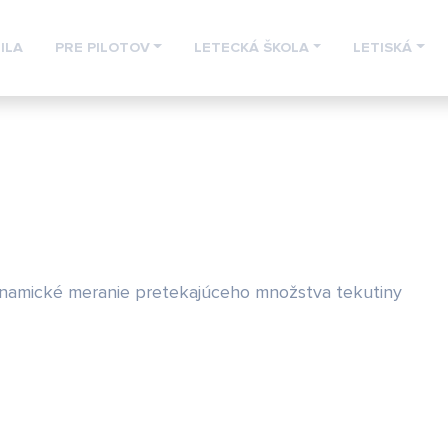
ILA
PRE PILOTOV
LETECKÁ ŠKOLA
LETISKÁ
dynamické meranie pretekajúceho množstva tekutiny