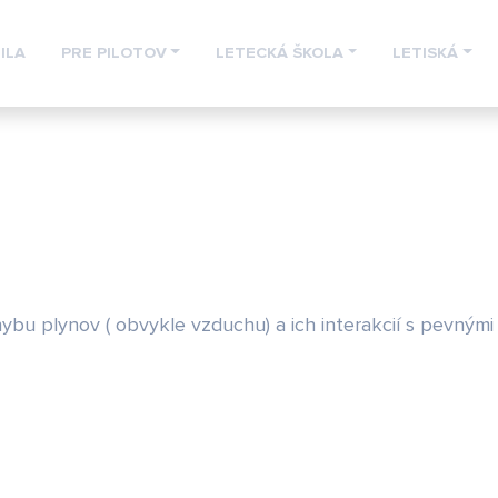
ILA
PRE PILOTOV
LETECKÁ ŠKOLA
LETISKÁ
bu plynov ( obvykle vzduchu) a ich interakcií s pevnými